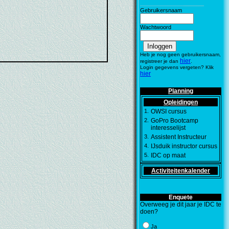
_________________
________
Gebruikersnaam
Wachtwoord
Heb je nog geen gebruikersnaam,
hier
registreer je dan
.
Login gegevens vergeten? Klik
hier
Planning
Opleidingen
1.
OWSI cursus
2.
GoPro Bootcamp
interesselijst
3.
Assistent Instructeur
4.
IJsduik instructor cursus
5.
IDC op maat
Activiteitenkalender
Enquete
Overweeg je dit jaar je IDC te
doen?
Ja