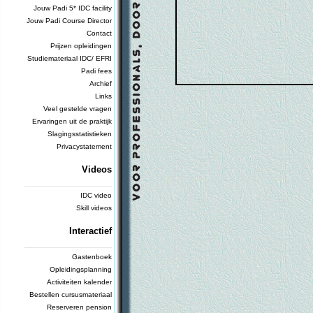
Jouw Padi 5* IDC facility
Jouw Padi Course Director
Contact
Prijzen opleidingen
Studiemateriaal IDC/ EFRI
Padi fees
Archief
Links
Veel gestelde vragen
Ervaringen uit de praktijk
Slagingsstatistieken
Privacystatement
Videos
_________________________
IDC video
Skill videos
Interactief
_________________________
Gastenboek
Opleidingsplanning
Activiteiten kalender
Bestellen cursusmateriaal
Reserveren pension