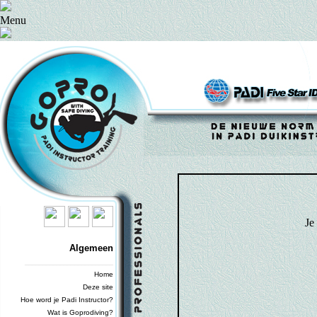
Menu
Je
Algemeen
_________________________
Home
Deze site
Hoe word je Padi Instructor?
Wat is Goprodiving?