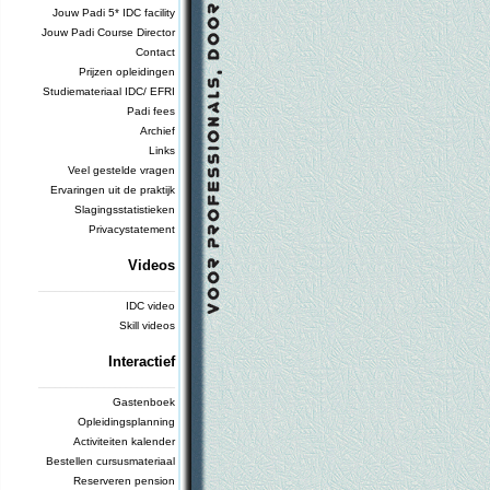
Jouw Padi 5* IDC facility
Jouw Padi Course Director
Contact
Prijzen opleidingen
Studiemateriaal IDC/ EFRI
Padi fees
Archief
Links
Veel gestelde vragen
Ervaringen uit de praktijk
Slagingsstatistieken
Privacystatement
Videos
_________________________
IDC video
Skill videos
Interactief
_________________________
Gastenboek
Opleidingsplanning
Activiteiten kalender
Bestellen cursusmateriaal
Reserveren pension