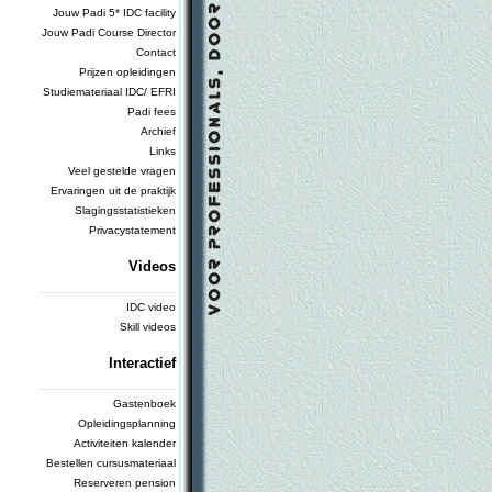
Jouw Padi 5* IDC facility
Jouw Padi Course Director
Contact
Prijzen opleidingen
Studiemateriaal IDC/ EFRI
Padi fees
Archief
Links
Veel gestelde vragen
Ervaringen uit de praktijk
Slagingsstatistieken
Privacystatement
Videos
_________________________
IDC video
Skill videos
Interactief
_________________________
Gastenboek
Opleidingsplanning
Activiteiten kalender
Bestellen cursusmateriaal
Reserveren pension