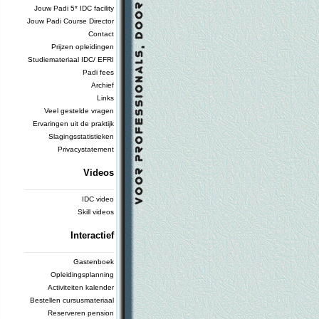
Jouw Padi 5* IDC facility
Jouw Padi Course Director
Contact
Prijzen opleidingen
Studiemateriaal IDC/ EFRI
Padi fees
Archief
Links
Veel gestelde vragen
Ervaringen uit de praktijk
Slagingsstatistieken
Privacystatement
Videos
_________________________
IDC video
Skill videos
Interactief
_________________________
Gastenboek
Opleidingsplanning
Activiteiten kalender
Bestellen cursusmateriaal
Reserveren pension