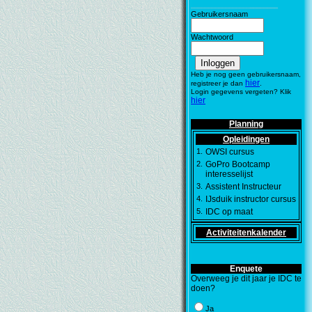
_________________
________
Gebruikersnaam
Wachtwoord
Heb je nog geen gebruikersnaam,
hier
registreer je dan
.
Login gegevens vergeten? Klik
hier
Planning
Opleidingen
1.
OWSI cursus
2.
GoPro Bootcamp
interesselijst
3.
Assistent Instructeur
4.
IJsduik instructor cursus
5.
IDC op maat
Activiteitenkalender
Enquete
Overweeg je dit jaar je IDC te
doen?
Ja