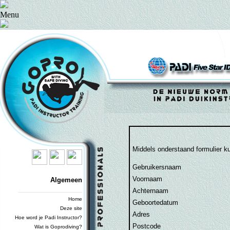
Menu
Middels onderstaand formulier k
Gebruikersnaam
Voornaam
Algemeen
Achternaam
_________________________
Home
Geboortedatum
Deze site
Adres
Hoe word je Padi Instructor?
Postcode
Wat is Goprodiving?