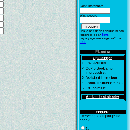
_________________
________
Gebruikersnaam
Wachtwoord
Heb je nog geen gebruikersnaam,
hier
registreer je dan
.
Login gegevens vergeten? Klik
hier
Planning
Opleidingen
1.
OWSI cursus
2.
GoPro Bootcamp
interesselijst
3.
Assistent Instructeur
4.
IJsduik instructor cursus
5.
IDC op maat
Activiteitenkalender
Enquete
Overweeg je dit jaar je IDC te
doen?
Ja