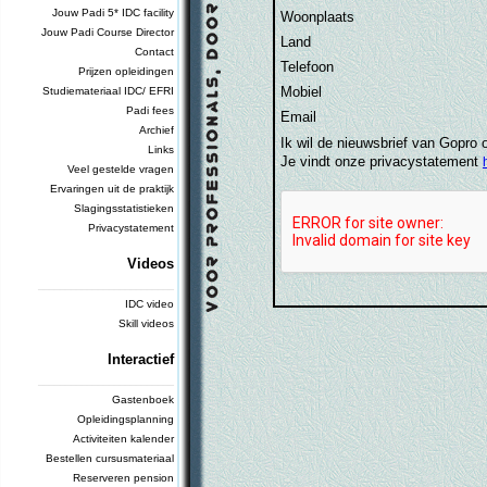
Jouw Padi 5* IDC facility
Woonplaats
Jouw Padi Course Director
Land
Contact
Telefoon
Prijzen opleidingen
Mobiel
Studiemateriaal IDC/ EFRI
Padi fees
Email
Archief
Ik wil de nieuwsbrief van Gopro
Links
Je vindt onze privacystatement
Veel gestelde vragen
Ervaringen uit de praktijk
Slagingsstatistieken
Privacystatement
Videos
_________________________
IDC video
Skill videos
Interactief
_________________________
Gastenboek
Opleidingsplanning
Activiteiten kalender
Bestellen cursusmateriaal
Reserveren pension