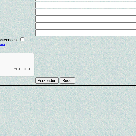
 ontvangen:
hier