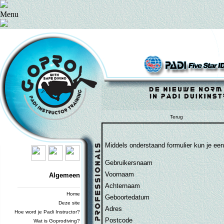
Menu
Terug
Middels onderstaand formulier kun je ee
Gebruikersnaam
Voornaam
Algemeen
Achternaam
_________________________
Home
Geboortedatum
Deze site
Adres
Hoe word je Padi Instructor?
Postcode
Wat is Goprodiving?