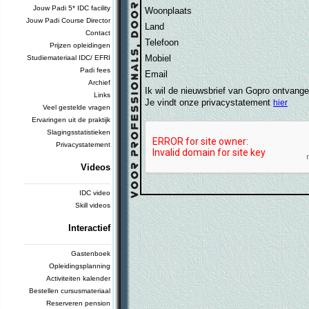
Jouw Padi 5* IDC facility
Woonplaats
Jouw Padi Course Director
Land
Contact
Telefoon
Prijzen opleidingen
Mobiel
Studiemateriaal IDC/ EFRI
Padi fees
Email
Archief
Ik wil de nieuwsbrief van Gopro ontvang
Links
Je vindt onze privacystatement
hier
Veel gestelde vragen
Ervaringen uit de praktijk
Slagingsstatistieken
Privacystatement
Videos
_________________________
IDC video
Skill videos
Interactief
_________________________
Gastenboek
Opleidingsplanning
Activiteiten kalender
Bestellen cursusmateriaal
Reserveren pension